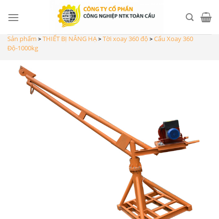
Skip
to
content
Sản phẩm
THIẾT BỊ NÂNG HẠ
Tời xoay 360 độ
Cẩu Xoay 360
>
>
>
Độ-1000kg