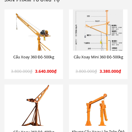
Cẩu Xoay 360 Độ-500kg
Cẩu Xoay Mini 360 Độ-500kg
3.800.000
₫
3.640.000
₫
3.800.000
₫
3.380.000
₫
Khung Cẩu Xoay Lắp Trên Ôtô