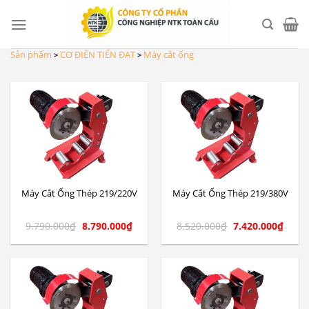
Skip
to
content
Sản phẩm
CƠ ĐIỆN TIẾN ĐẠT
Máy cắt ống
>
>
Máy Cắt Ống Thép 219/220V
Máy Cắt Ống Thép 219/380V
9.790.000
₫
8.790.000
₫
8.520.000
₫
7.420.000
₫