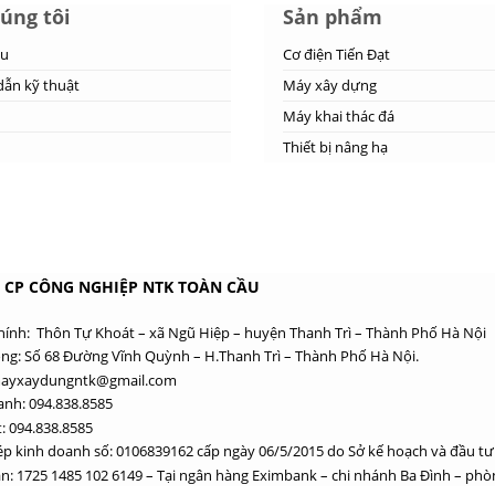
úng tôi
Sản phẩm
ệu
Cơ điện Tiến Đạt
ẫn kỹ thuật
Máy xây dựng
Máy khai thác đá
Thiết bị nâng hạ
 CP CÔNG NGHIỆP NTK TOÀN CẦU
chính: Thôn Tự Khoát – xã Ngũ Hiệp – huyện Thanh Trì – Thành Phố Hà Nội
ng: Số 68 Đường Vĩnh Quỳnh – H.Thanh Trì – Thành Phố Hà Nội.
mayxaydungntk@gmail.com
anh: 094.838.8585
: 094.838.8585
ép kinh doanh số: 0106839162 cấp ngày 06/5/2015 do Sở kế hoạch và đầu tư
n: 1725 1485 102 6149 – Tại ngân hàng Eximbank – chi nhánh Ba Đình – phòn