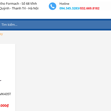
Kho Formach - Số 68 Vĩnh
Hotline
Quỳnh - Thanh Trì - Hà Nội
094.345.3283/
032.669.8182
Tìm
kiếm:
ay
UMK435T
.000
₫