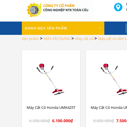
Skip
to
content
DANH MỤC SẢN PHẨM
>
>
>
Sản phẩm
MÁY XÂY DỰNG
Máy cắt cỏ
Máy cắt cỏ cầm t
Máy Cắt Cỏ Honda UMK425T
Máy Cắt Cỏ Honda 
6.300.000
₫
6.100.000
₫
8.000.000
₫
7.500