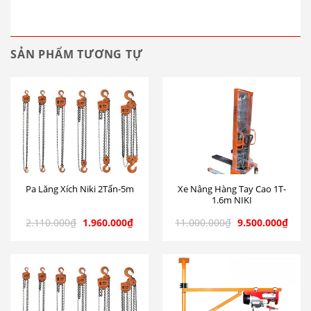
SẢN PHẨM TƯƠNG TỰ
Xe Nâng Hàng Tay Cao 1T-
Pa Lăng Xích Niki 2Tấn-5m
1.6m NIKI
2.110.000
₫
1.960.000
₫
11.000.000
₫
9.500.000
₫