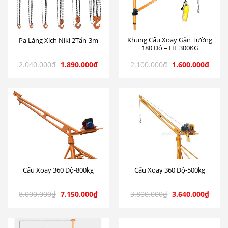
Khung Cẩu Xoay Gắn Tường
Pa Lăng Xích Niki 2Tấn-3m
180 Độ – HF 300KG
2.040.000
₫
1.890.000
₫
2.100.000
₫
1.600.000
₫
Cẩu Xoay 360 Độ-800kg
Cẩu Xoay 360 Độ-500kg
8.000.000
₫
7.150.000
₫
3.800.000
₫
3.640.000
₫