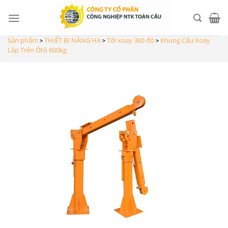
Skip
to
content
Sản phẩm
THIẾT BỊ NÂNG HẠ
Tời xoay 360 độ
Khung Cẩu Xoay
>
>
>
Lắp Trên Ôtô 600kg