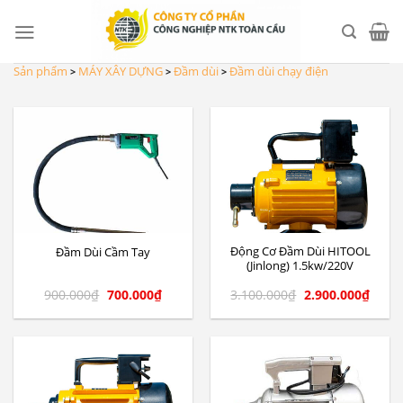
Skip
to
content
Sản phẩm
MÁY XÂY DỰNG
Đầm dùi
Đầm dùi chạy điện
>
>
>
Động Cơ Đầm Dùi HITOOL
Đầm Dùi Cầm Tay
(Jinlong) 1.5kw/220V
900.000
₫
700.000
₫
3.100.000
₫
2.900.000
₫