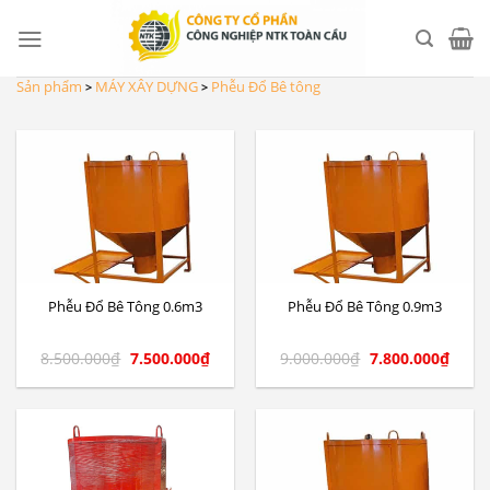
Skip
to
content
Sản phẩm
MÁY XÂY DỰNG
Phễu Đổ Bê tông
>
>
Phễu Đổ Bê Tông 0.6m3
Phễu Đổ Bê Tông 0.9m3
8.500.000
₫
7.500.000
₫
9.000.000
₫
7.800.000
₫