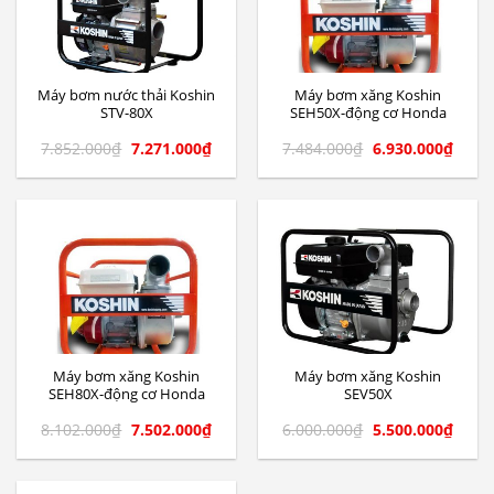
Máy bơm nước thải Koshin
Máy bơm xăng Koshin
STV-80X
SEH50X-động cơ Honda
7.852.000
₫
7.271.000
₫
7.484.000
₫
6.930.000
₫
Máy bơm xăng Koshin
Máy bơm xăng Koshin
SEH80X-động cơ Honda
SEV50X
8.102.000
₫
7.502.000
₫
6.000.000
₫
5.500.000
₫