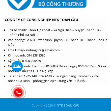
CÔNG TY CP CÔNG NGHIỆP NTK TOÀN CẦU
Trụ sở chính: Thôn Tự Khoát – xã Ngũ Hiệp – huyện Thanh Trì –
Thành Phố Hà Nội
Văn phòng: Số 68 Đường Vĩnh Quỳnh – H.Thanh Trì – Thành Phố Hà
Nội.
Email: mayxaydungntk@gmail.com
Kinh doanh: 094.838.8585
Kỹ thuật: 094.838.8585
Giấy phép kinh doanh số: 0106839162 cấp ngày 06/5/2015 do Sở kế
hoạch và đầu tư TP Hà Nội cấp.
Tài khoản: 1725 1485 102 6149 – Tại ngân hàng Eximbank – chi
nhánh Ba Đình – phòng giao dịch Trung Yên – Hà Nội.
Copyright 2026 ©
NTK TOÀN CẦU