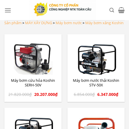
Skip
to
content
Sản phẩm
MÁY XÂY DỰNG
Máy bơm nước
Máy bơm xăng Koshin
>
>
>
Máy bơm cứu hỏa Koshin
Máy bơm nước thải Koshin
SERH-50V
STV-50X
21.820.000
₫
20.207.000
₫
6.854.000
₫
6.347.000
₫