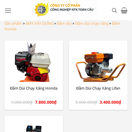
Skip
to
content
Sản phẩm
MÁY XÂY DỰNG
Đầm dùi
Đầm dùi chạy xăng
Đầm
>
>
>
>
Honda
Đầm Dùi Chạy Xăng Honda
Đầm Dùi Chạy Xăng Lifan
9.000.000
₫
7.800.000
₫
5.000.000
₫
3.400.000
₫