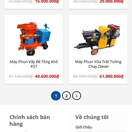
21.600.000
₫
15.000.000
₫
30.120.000
₫
29.000.000
₫
Máy Phun Vẩy Bê Tông Khô
Máy Phun Vữa Trát Tường
PZ7
Chạy Diesel
41.160.000
₫
40.600.000
₫
66.000.000
₫
61.000.000
₫
1
2
Chính sách bán
Về chúng tôi
hàng
Giới thiệu