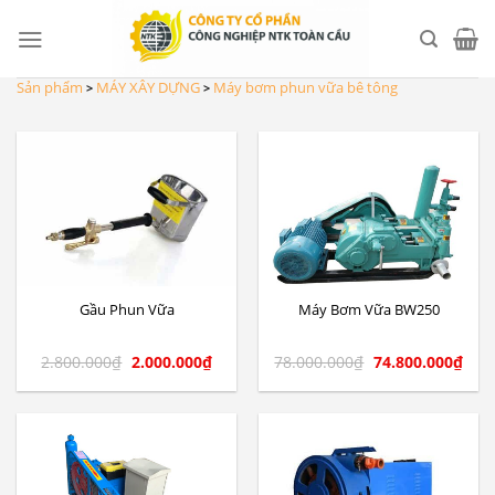
Skip
to
content
Sản phẩm
MÁY XÂY DỰNG
Máy bơm phun vữa bê tông
>
>
Gầu Phun Vữa
Máy Bơm Vữa BW250
2.800.000
₫
2.000.000
₫
78.000.000
₫
74.800.000
₫