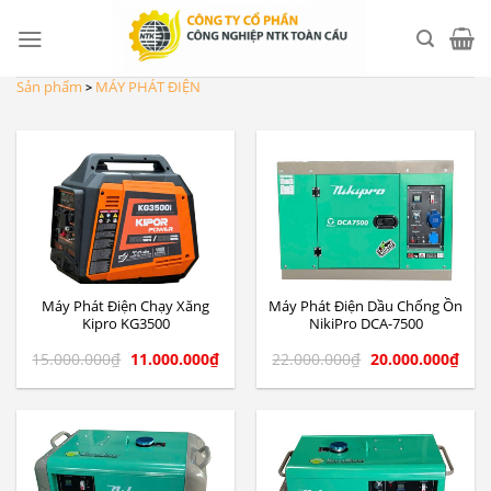
Skip
to
content
Sản phẩm
MÁY PHÁT ĐIỆN
>
Máy Phát Điện Chạy Xăng
Máy Phát Điện Dầu Chống Ồn
Kipro KG3500
NikiPro DCA-7500
15.000.000
₫
11.000.000
₫
22.000.000
₫
20.000.000
₫