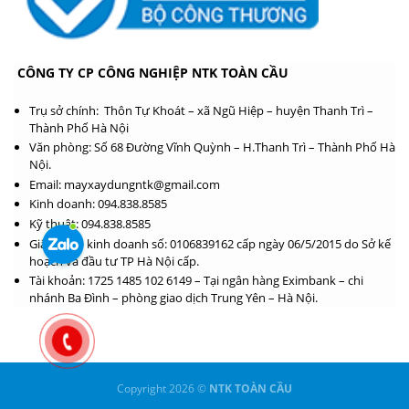
CÔNG TY CP CÔNG NGHIỆP NTK TOÀN CẦU
Trụ sở chính: Thôn Tự Khoát – xã Ngũ Hiệp – huyện Thanh Trì –
Thành Phố Hà Nội
Văn phòng: Số 68 Đường Vĩnh Quỳnh – H.Thanh Trì – Thành Phố Hà
Nội.
Email: mayxaydungntk@gmail.com
Kinh doanh: 094.838.8585
Kỹ thuật: 094.838.8585
Giấy phép kinh doanh số: 0106839162 cấp ngày 06/5/2015 do Sở kế
hoạch và đầu tư TP Hà Nội cấp.
Tài khoản: 1725 1485 102 6149 – Tại ngân hàng Eximbank – chi
nhánh Ba Đình – phòng giao dịch Trung Yên – Hà Nội.
Copyright 2026 ©
NTK TOÀN CẦU