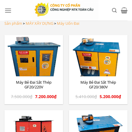
Skip
to
content
Sản phẩm
MÁY XÂY DỰNG
Máy Uốn Đai
>
>
Máy Bẻ Đai Sắt Thép
Máy Bẻ Đai Sắt Thép
GF20/220V
GF20/380V
7.500.000
₫
7.200.000
₫
5.410.000
₫
5.200.000
₫