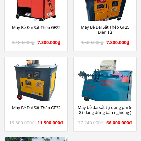
Máy Bẻ Đai Sắt Thép GF25
Máy Bẻ Đai Sắt Thép GF25
Điện Tử
8.180.000
₫
7.300.000
₫
9.500.000
₫
7.800.000
₫
Máy bẻ đai sắt tự động phi 6-
Máy Bẻ Đai Sắt Thép GF32
8 ( dạng đứng bàn nghiêng )
13.600.000
₫
11.500.000
₫
77.240.000
₫
66.000.000
₫