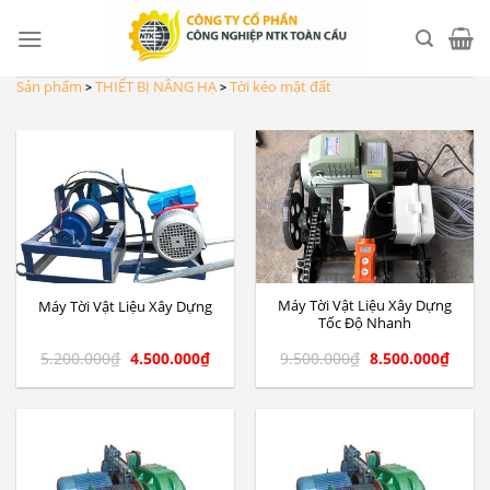
Skip
to
content
Sản phẩm
THIẾT BỊ NÂNG HẠ
Tời kéo mặt đất
>
>
Máy Tời Vật Liệu Xây Dựng
Máy Tời Vật Liệu Xây Dựng
Tốc Độ Nhanh
5.200.000
₫
4.500.000
₫
9.500.000
₫
8.500.000
₫