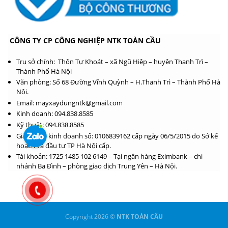
CÔNG TY CP CÔNG NGHIỆP NTK TOÀN CẦU
Trụ sở chính: Thôn Tự Khoát – xã Ngũ Hiệp – huyện Thanh Trì –
Thành Phố Hà Nội
Văn phòng: Số 68 Đường Vĩnh Quỳnh – H.Thanh Trì – Thành Phố Hà
Nội.
Email: mayxaydungntk@gmail.com
Kinh doanh: 094.838.8585
Kỹ thuật: 094.838.8585
Giấy phép kinh doanh số: 0106839162 cấp ngày 06/5/2015 do Sở kế
hoạch và đầu tư TP Hà Nội cấp.
Tài khoản: 1725 1485 102 6149 – Tại ngân hàng Eximbank – chi
nhánh Ba Đình – phòng giao dịch Trung Yên – Hà Nội.
Copyright 2026 ©
NTK TOÀN CẦU