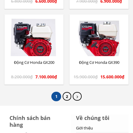
6.800.000
₫
6.600.000
₫
7.900.000
₫
6.900.000
₫
Động Cơ Honda GX200
Động Cơ Honda GX390
8.200.000
₫
7.100.000
₫
15.900.000
₫
15.600.000
₫
1
2
Chính sách bán
Về chúng tôi
hàng
Giới thiệu