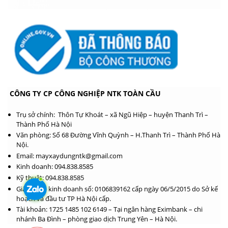
CÔNG TY CP CÔNG NGHIỆP NTK TOÀN CẦU
Trụ sở chính: Thôn Tự Khoát – xã Ngũ Hiệp – huyện Thanh Trì –
Thành Phố Hà Nội
Văn phòng: Số 68 Đường Vĩnh Quỳnh – H.Thanh Trì – Thành Phố Hà
Nội.
Email: mayxaydungntk@gmail.com
Kinh doanh: 094.838.8585
Kỹ thuật: 094.838.8585
Giấy phép kinh doanh số: 0106839162 cấp ngày 06/5/2015 do Sở kế
hoạch và đầu tư TP Hà Nội cấp.
Tài khoản: 1725 1485 102 6149 – Tại ngân hàng Eximbank – chi
nhánh Ba Đình – phòng giao dịch Trung Yên – Hà Nội.