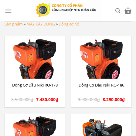
Skip
to
content
Sản phẩm
MÁY XÂY DỰNG
Động cơ nổ
>
>
Động Cơ Dầu Niki RO-178
Động Cơ Dầu Niki RO-186
8.500.000
₫
7.480.000
₫
9.900.000
₫
8.290.000
₫