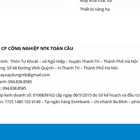
Máy khai thác đá
Thiết bị nâng hạ
 CP CÔNG NGHIỆP NTK TOÀN CẦU
chính: Thôn Tự Khoát – xã Ngũ Hiệp – huyện Thanh Trì – Thành Phố Hà Nội
ng: Số 68 Đường Vĩnh Quỳnh – H.Thanh Trì – Thành Phố Hà Nội.
mayxaydungntk@gmail.com
anh: 094.838.8585
: 094.838.8585
ép kinh doanh số: 0106839162 cấp ngày 06/5/2015 do Sở kế hoạch và đầu tư
n: 1725 1485 102 6149 – Tại ngân hàng Eximbank – chi nhánh Ba Đình – phòn