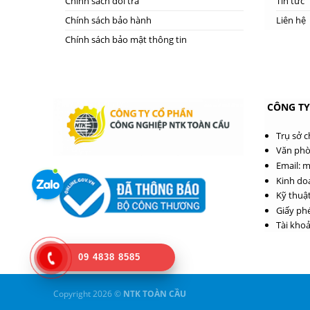
Chính sách đổi trả
Tin tức
Chính sách bảo hành
Liên hệ
Chính sách bảo mật thông tin
CÔNG TY
Trụ sở 
Văn phò
Email: 
Kinh do
Kỹ thuật
Giấy ph
Tài khoả
09 4838 8585
Copyright 2026 ©
NTK TOÀN CẦU