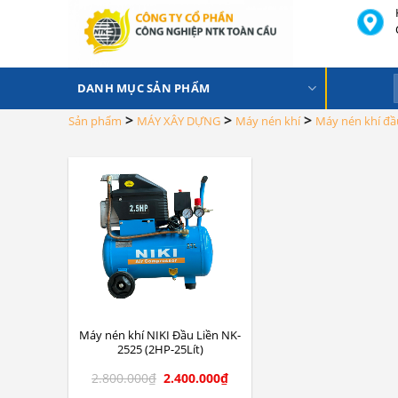
Skip
to
content
DANH MỤC SẢN PHẨM
>
>
>
Sản phẩm
MÁY XÂY DỰNG
Máy nén khí
Máy nén khí đầu
Máy nén khí NIKI Đầu Liền NK-
2525 (2HP-25Lít)
2.800.000
₫
2.400.000
₫