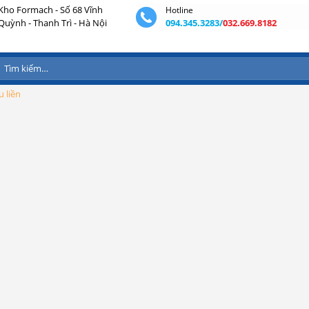
Kho Formach - Số 68 Vĩnh
Hotline
Quỳnh - Thanh Trì - Hà Nội
094.345.3283/
032.669.8182
Tìm
kiếm:
 liền