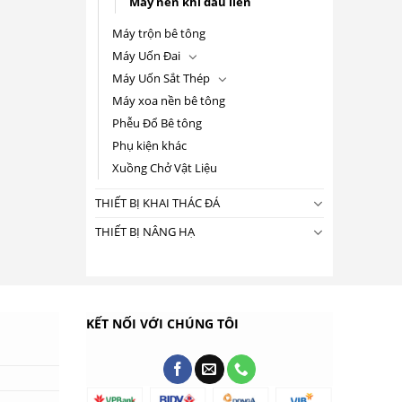
Máy nén khí đầu liền
Máy trộn bê tông
Máy Uốn Đai
Máy Uốn Sắt Thép
Máy xoa nền bê tông
Phễu Đổ Bê tông
Phụ kiện khác
Xuồng Chở Vật Liệu
THIẾT BỊ KHAI THÁC ĐÁ
THIẾT BỊ NÂNG HẠ
KẾT NỐI VỚI CHÚNG TÔI