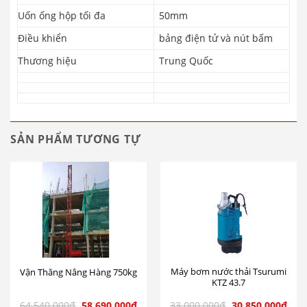
Uốn ống hộp tối đa
50mm
Điều khiển
bảng điện tử và nút bấm
Thương hiệu
Trung Quốc
SẢN PHẨM TƯƠNG TỰ
Máy bơm nước thải Tsurumi
Vận Thăng Nâng Hàng 750kg
KTZ 43.7
64.540.000
₫
58.690.000
₫
33.000.000
₫
30.850.000
₫