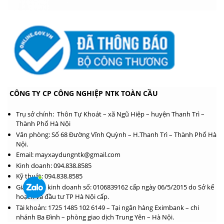
CÔNG TY CP CÔNG NGHIỆP NTK TOÀN CẦU
Trụ sở chính: Thôn Tự Khoát – xã Ngũ Hiệp – huyện Thanh Trì –
Thành Phố Hà Nội
Văn phòng: Số 68 Đường Vĩnh Quỳnh – H.Thanh Trì – Thành Phố Hà
Nội.
Email: mayxaydungntk@gmail.com
Kinh doanh: 094.838.8585
Kỹ thuật: 094.838.8585
Giấy phép kinh doanh số: 0106839162 cấp ngày 06/5/2015 do Sở kế
hoạch và đầu tư TP Hà Nội cấp.
Tài khoản: 1725 1485 102 6149 – Tại ngân hàng Eximbank – chi
nhánh Ba Đình – phòng giao dịch Trung Yên – Hà Nội.