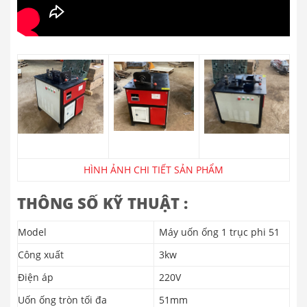
HÌNH ẢNH CHI TIẾT SẢN PHẨM
THÔNG SỐ KỸ THUẬT :
Model
Máy uốn ống 1 trục phi 51
Công xuất
3kw
Điện áp
220V
Uốn ống tròn tối đa
51mm