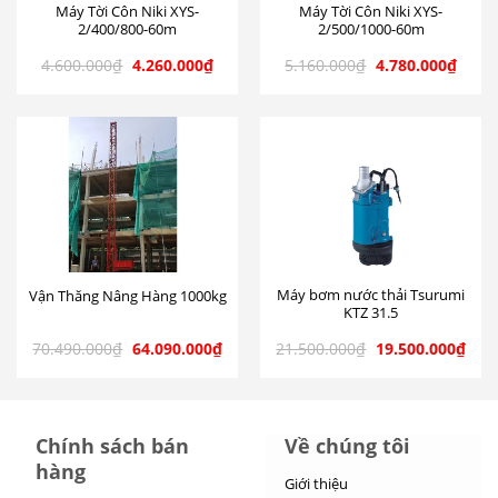
Máy Tời Côn Niki XYS-
Máy Tời Côn Niki XYS-
2/400/800-60m
2/500/1000-60m
4.600.000
₫
4.260.000
₫
5.160.000
₫
4.780.000
₫
Máy bơm nước thải Tsurumi
Vận Thăng Nâng Hàng 1000kg
KTZ 31.5
70.490.000
₫
64.090.000
₫
21.500.000
₫
19.500.000
₫
Chính sách bán
Về chúng tôi
hàng
Giới thiệu