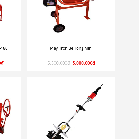
-180
Máy Trộn Bê Tông Mini
0
₫
5.500.000
₫
5.000.000
₫