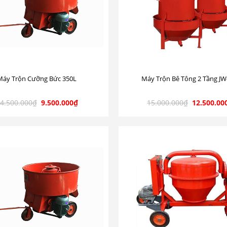
Máy Trộn Cưỡng Bức 350L
Máy Trộn Bê Tông 2 Tầng JW
4.500.000
₫
9.500.000
₫
15.000.000
₫
12.500.00