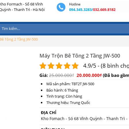
Kho Formach - Số 68 Vĩnh
Hotline
Quỳnh - Thanh Trì - Hà Nội
094.345.3283/
032.669.8182
Tìm
kiếm:
Bê Tông 2 Tầng JW-500
Máy Trộn Bê Tông 2 Tầng JW-500
4.9/5 - (8 bình ch
Giá:
25.000.000
20.000.000
(Đã bao gồm
₫
₫
Mã sản phẩm: TBT2T JW-500
Bảo hành: 6 Tháng
Tình trạng: Còn hàng
Thương hiệu: Trung Quốc
ĐỊA CHỈ
Kho Fomach - Só 68 Vĩnh Quỳnh - Thanh Trì -