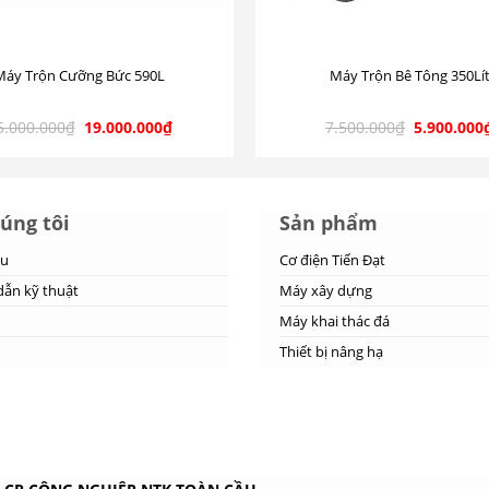
Máy Trộn Cưỡng Bức 590L
Máy Trộn Bê Tông 350Lí
5.000.000
₫
19.000.000
₫
7.500.000
₫
5.900.000
úng tôi
Sản phẩm
ệu
Cơ điện Tiến Đạt
ẫn kỹ thuật
Máy xây dựng
Máy khai thác đá
Thiết bị nâng hạ