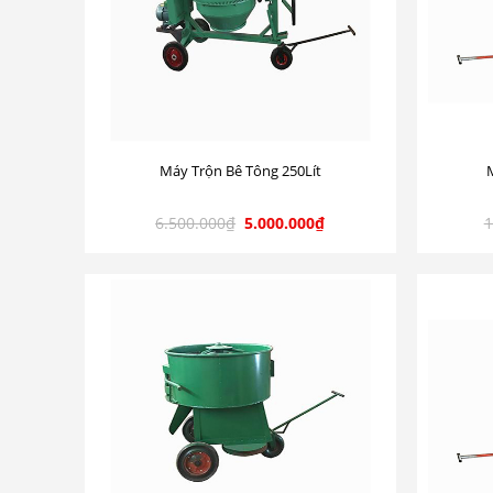
Máy Trộn Bê Tông 250Lít
6.500.000
₫
5.000.000
₫
1