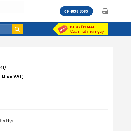
09 4838 8585
ọn)
 thuế VAT)
 Hà Nội