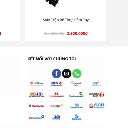
t
Máy Trộn Bê Tông Cầm Tay
₫
2.700.000
₫
2.500.000
₫
KẾT NỐI VỚI CHÚNG TÔI