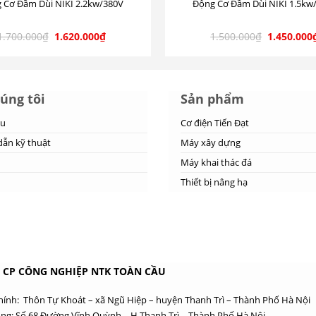
 Cơ Đầm Dùi NIKI 2.2kw/380V
Động Cơ Đầm Dùi NIKI 1.5kw
1.700.000
₫
1.620.000
₫
1.500.000
₫
1.450.000
úng tôi
Sản phẩm
ệu
Cơ điện Tiến Đạt
ẫn kỹ thuật
Máy xây dựng
Máy khai thác đá
Thiết bị nâng hạ
 CP CÔNG NGHIỆP NTK TOÀN CẦU
chính: Thôn Tự Khoát – xã Ngũ Hiệp – huyện Thanh Trì – Thành Phố Hà Nội
ng: Số 68 Đường Vĩnh Quỳnh – H.Thanh Trì – Thành Phố Hà Nội.