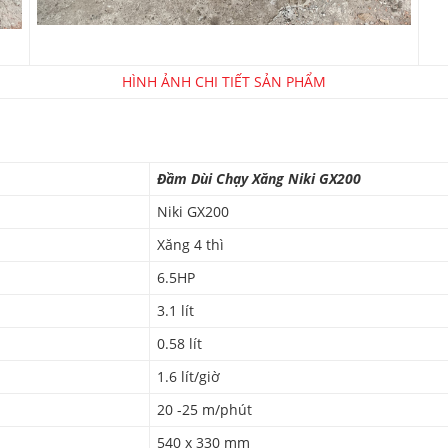
HÌNH ẢNH CHI TIẾT SẢN PHẨM
Đầm Dùi Chạy Xăng Niki GX200
Niki GX200
Xăng 4 thì
6.5HP
3.1 lít
0.58 lít
1.6 lít/giờ
20 -25 m/phút
540 x 330 mm