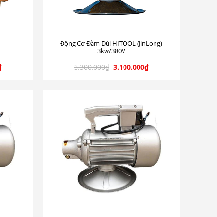
Động Cơ Đầm Dùi HITOOL (JinLong)
n
3kw/380V
₫
3.300.000
₫
3.100.000
₫