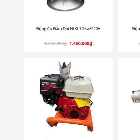
Động Cơ Đầm Dùi NIKI 1.5kw/220V
Độn
1.500.000
₫
1.450.000
₫