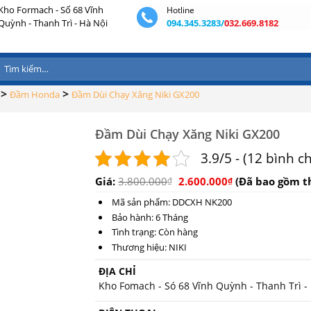
Kho Formach - Số 68 Vĩnh
Hotline
Quỳnh - Thanh Trì - Hà Nội
094.345.3283/
032.669.8182
Tìm
kiếm:
>
>
Đầm Honda
Đầm Dùi Chạy Xăng Niki GX200
Đầm Dùi Chạy Xăng Niki GX200
3.9/5 - (12 bình c
Giá:
3.800.000
2.600.000
(Đã bao gồm t
₫
₫
Mã sản phẩm: DDCXH NK200
Bảo hành: 6 Tháng
Tình trạng: Còn hàng
Thương hiệu: NIKI
ĐỊA CHỈ
Kho Fomach - Só 68 Vĩnh Quỳnh - Thanh Trì -