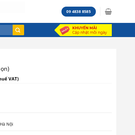
09 4838 8585
họn)
huế VAT)
 Hà Nội