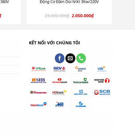
/380V
Động Cơ Đầm Dùi NIKI 3Kw/220V
₫
23.000.000
₫
2.050.000
₫
KẾT NỐI VỚI CHÚNG TÔI