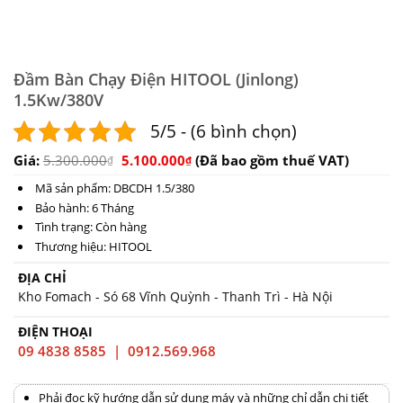
Đầm Bàn Chạy Điện HITOOL (Jinlong)
1.5Kw/380V
5/5 - (6 bình chọn)
Giá:
5.300.000
5.100.000
(Đã bao gồm thuế VAT)
₫
₫
Mã sản phẩm: DBCDH 1.5/380
Bảo hành: 6 Tháng
Tình trạng: Còn hàng
Thương hiệu: HITOOL
ĐỊA CHỈ
Kho Fomach - Só 68 Vĩnh Quỳnh - Thanh Trì - Hà Nội
ĐIỆN THOẠI
09 4838 8585 | 0912.569.968
Phải đọc kỹ hướng dẫn sử dụng máy và những chỉ dẫn chi tiết