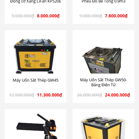
Động cơ Xăng LiFan KP520E
Phễu Đổ Bê Tông 0.9m3
9.000.000
₫
8.000.000
₫
9.000.000
₫
7.800.000
₫
Máy Uốn Sắt Thép GW50-
Máy Uốn Sắt Thép GW45
Bảng Điện Tử
12.500.000
₫
11.300.000
₫
26.000.000
₫
24.000.000
₫