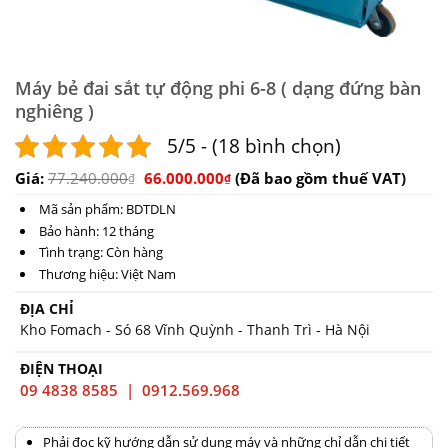
Máy bẻ đai sắt tự động phi 6-8 ( dạng đứng bàn
nghiêng )
5/5 - (18 bình chọn)
Giá:
77.240.000
66.000.000
(Đã bao gồm thuế VAT)
₫
₫
Mã sản phẩm: BDTDLN
Bảo hành: 12 tháng
Tình trạng: Còn hàng
Thương hiệu: Việt Nam
ĐỊA CHỈ
Kho Fomach - Só 68 Vĩnh Quỳnh - Thanh Trì - Hà Nội
ĐIỆN THOẠI
09 4838 8585 | 0912.569.968
Phải đọc kỹ hướng dẫn sử dụng máy và những chỉ dẫn chi tiết