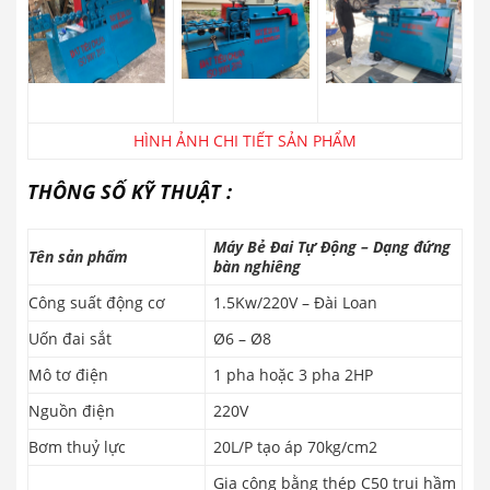
HÌNH ẢNH CHI TIẾT SẢN PHẨM
THÔNG SỐ KỸ THUẬT :
Máy Bẻ Đai Tự Động – Dạng đứng
Tên sản phẩm
bàn nghiêng
Công suất động cơ
1.5Kw/220V – Đài Loan
Uốn đai sắt
Ø6 – Ø8
Mô tơ điện
1 pha hoặc 3 pha 2HP
Nguồn điện
220V
Bơm thuỷ lực
20L/P tạo áp 70kg/cm2
Gia công bằng thép C50 trui hầm