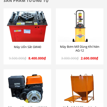
SẢN PHẨM TƯƠNG TỰ
Máy Bơm Mỡ Dùng Khí Nén
Máy Uốn Sắt GW40
AG-12
9.500.000
₫
8.400.000
₫
3.000.000
₫
2.600.000
₫